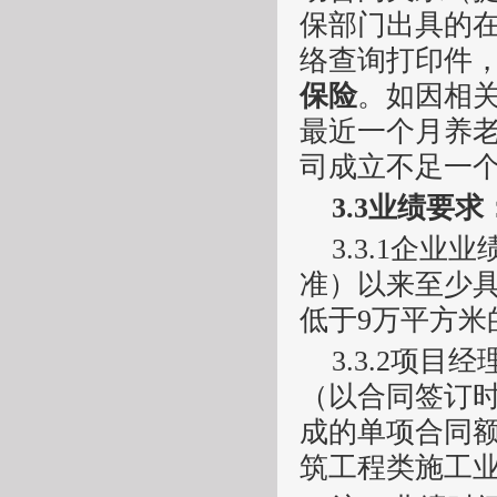
保部门出具的
络查询打印件
保险
。如因相
最近一个月养
司成立不足一
3.3
业绩要求
3.3.1
企业业
准）以来
至少
低于
9
万平方米
3.3.2
项目经
（以合同签订
成的单项合同额
筑工程类施工