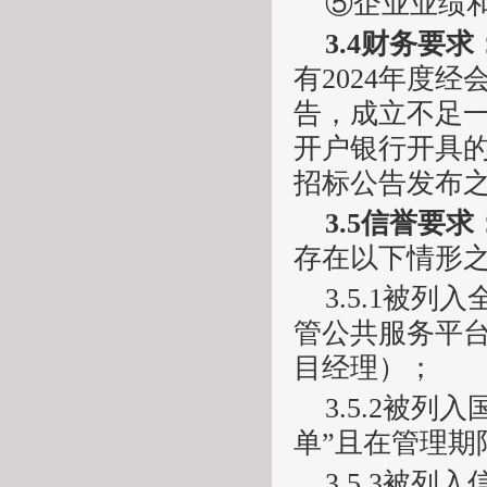
⑤
企业业绩
3.
4
财务要求
有
2024
年度
经
告，成立不足
开户银行开具
招标公告发布
3.
5
信誉要求
存在以下情形
3.5.1
被列入
管公共服务平
目经理）；
3.5.2
被列入
单”且在管理期
3.5.3
被列入