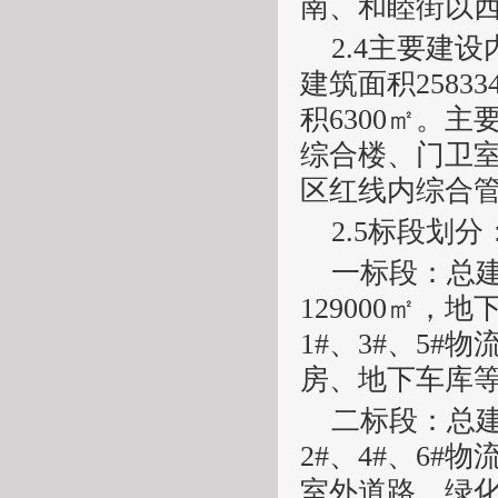
南、和睦街以
2.4
主要建设
建筑面积
25833
积
6300
㎡。主
综合楼、门卫
区红线内
综合
2.5
标段划分
一标段：
总
129000
㎡
，
地
1#
、
3#
、
5#
物
房、
地下车库
二标段：
总
2#
、
4#
、
6#
物
室外道路、
绿