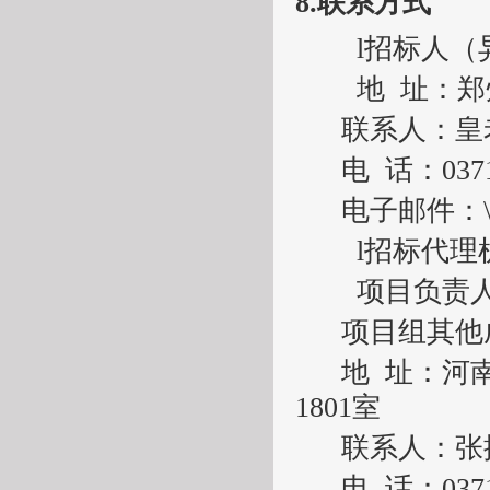
8.
联系方式
l
招标人（
地
址：
郑
联系人：
皇
电
话：
037
电子邮件：
l
招标代理
项目负责
项目组其他
地
址：河
1801
室
联系人：
张
电
话：
037