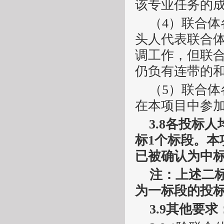
该专业任务的
（
4）联合
头人代表联合
调工作，但联
仍负有连带的
（
5）联合
在本项目中参
3.8
各投标人
标1个标段。
已被确认
为中
注：上述二
为
一标段
的投
3.
9
其他要求