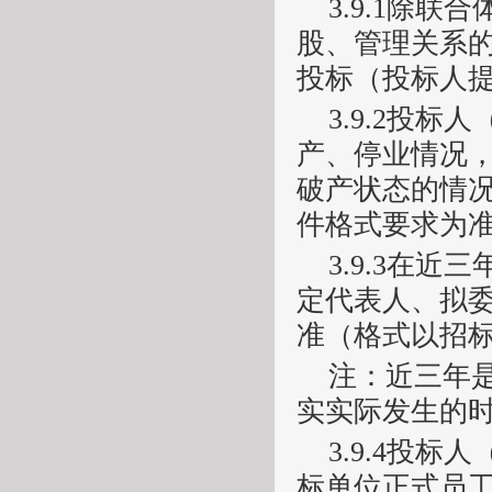
3.
9
.
1
除联合
股、管理关系
投标
（投标人
3.
9.2
投标人
产、停业情况
破产状态的情
件格式要求为
3.
9.3
在近三
定代表人、拟
准（格式以招
注：近三年
实实际发生的
3.
9
.
4
投标人
标单位正式员