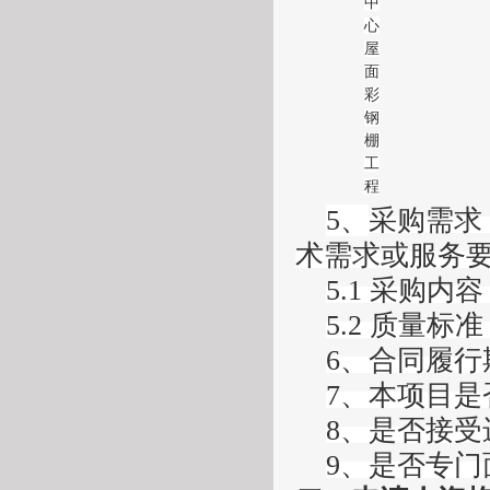
中
心
屋
面
彩
钢
棚
工
程
5、
采购需求
术需求或服务
5.1 采购
5.2 质量
6、
合同履行
7、
本项目
是
8、是否接受
9、是否专