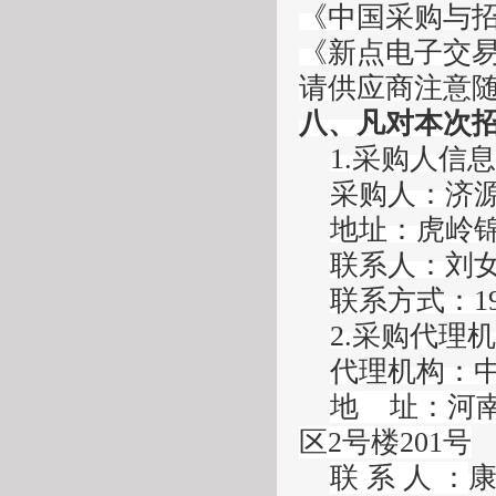
《中国采购与
《新点电子交
请供应商注意
八
、
凡对本次
1.
采购人信息
采购人
：
济
地址：虎岭
联系人：刘
联系方式：
1
2.采购
代理机
代理机构：
地
址：河
区
2号楼201号
联
系
人
：