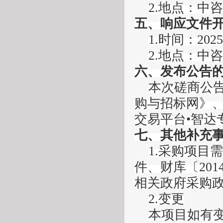
2
.
地点：
中咨
五
、
响应文件
1
.
时间：
202
2
.
地点：
中咨
六
、发布公告
本次
磋商公
购与招标网》
交易平台
•智
七、其他补充
1.采购项目
件、财库〔201
相关政府采购
2.变更
本项目如有