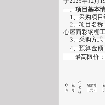
于
2025年12月1
一、项目基本
1、采购项目
2、
项目名称
心屋面彩钢棚
3、
采购方式
4、
预算金额
最高限价
包
序
包
包预算
名
号
号
（元）
称