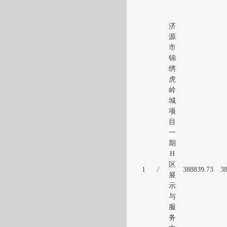
济
源
市
锦
绣
虎
岭
城
项
目
一
期
H
区
1
/
388839.73
3
展
示
与
服
务