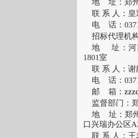
地
址：郑
联
系
人：皇
电
话：
037
招标代理机
地
址：河
1801室
联
系
人：谢
电
话：
037
邮
箱：
zzz
监督部门：
地
址：郑
口兴瑞办公区
A
联
系
人：王