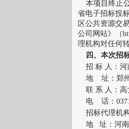
本项目终止
省电子招标投
区公共资源交
公司网站》（
h
理机构对任何
四、本次招
招
标
人：河
地
址：郑
联
系
人：高
电
话：
037
招标代理机
地
址：河