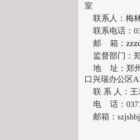
室
联系人：梅
联系电话：
0
邮
箱：
zzz
监督部门：
地
址：郑
口兴瑞办公区
A
联
系
人：王
电
话：
037
邮箱：
szjsh